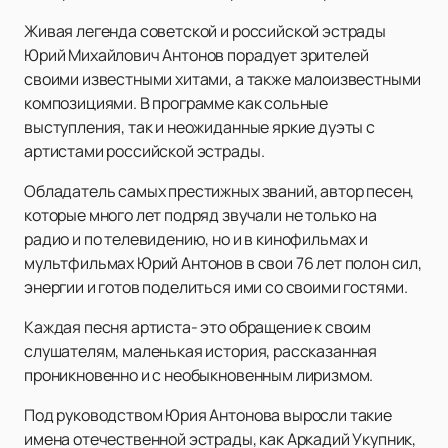
Живая легенда советской и российской эстрады
Юрий Михайлович Антонов порадует зрителей
своими известными хитами, а также малоизвестными
композициями. В программе как сольные
выступления, так и неожиданные яркие дуэты с
артистами российской эстрады.
Обладатель самых престижных званий, автор песен,
которые много лет подряд звучали не только на
радио и по телевидению, но и в кинофильмах и
мультфильмах Юрий Антонов в свои 76 лет полон сил,
энергии и готов поделиться ими со своими гостями.
Каждая песня артиста- это обращение к своим
слушателям, маленькая история, рассказанная
проникновенно и с необыкновенным лиризмом.
Под руководством Юрия Антонова выросли такие
имена отечественной эстрады, как Аркадий Укупник,